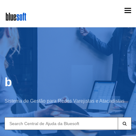
Skip
Togg
to
navi
main
content
b
Sistema de Gestão para Redes Varejistas e Atacadistas
Search
for: