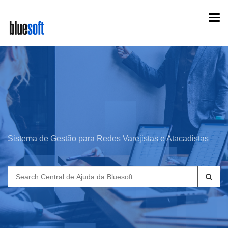
Skip
Togg
to
navi
main
content
Sistema de Gestão para Redes Varejistas e Atacadistas
Search
for: