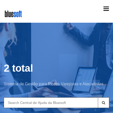
Skip
Togg
to
navi
main
content
2 total
Sistema de Gestão para Redes Varejistas e Atacadistas
Search
for: