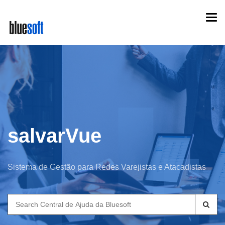
Skip
Togg
to
navi
main
content
salvarVue
Sistema de Gestão para Redes Varejistas e Atacadistas
Search
for: