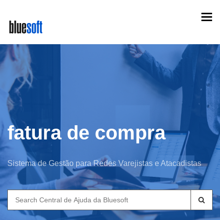
Skip
Togg
to
navi
main
content
fatura de compra
Sistema de Gestão para Redes Varejistas e Atacadistas
Search
for: