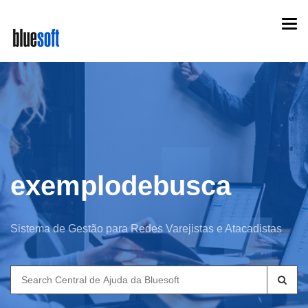
Skip
Togg
to
navi
main
content
exemplodebusca
Sistema de Gestão para Redes Varejistas e Atacadistas
Search
for: