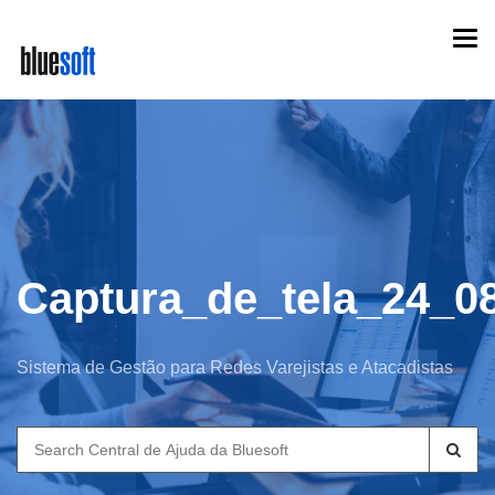
Skip
Togg
to
navi
main
content
Captura_de_tela_24_0
Sistema de Gestão para Redes Varejistas e Atacadistas
Search
for: