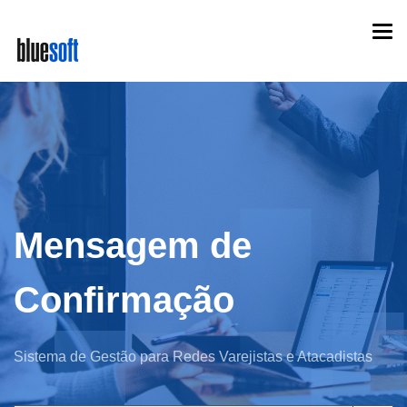
Skip
Togg
to
navi
main
content
Mensagem de
Confirmação
Sistema de Gestão para Redes Varejistas e Atacadistas