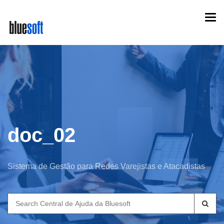
Skip
Togg
to
navi
main
content
doc_02
Sistema de Gestão para Redes Varejistas e Atacadistas
Search
for: