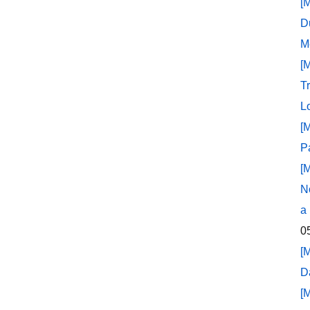
[
D
M
[
T
L
[
P
[
N
a
0
[
D
[