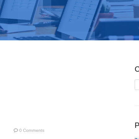
C
C
P
0 Comments