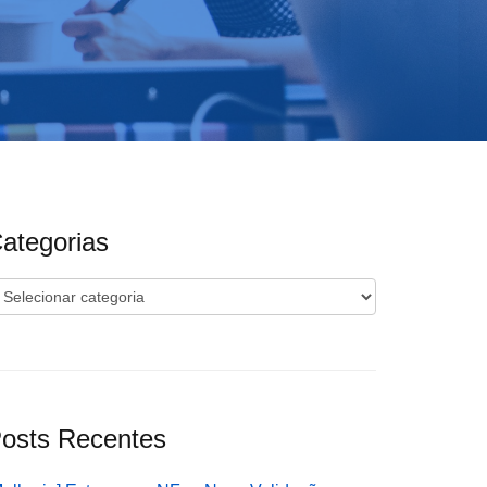
ategorias
ategorias
osts Recentes