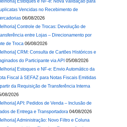
Melhoria] Estoques e NF-e: Nova Validação para
uplicatas Vencidas no Recebimento de
ercadorias
06/08/2026
Melhoria] Controle de Trocas: Devolução de
ransferência entre Lojas – Direcionamento por
ote de Troca
06/08/2026
Melhoria] CRM: Consulta de Cartões Históricos e
aginados do Participante via API
05/08/2026
Melhoria] Estoques e NF-e: Envio Automático da
ota Fiscal à SEFAZ para Notas Fiscais Emitidas
 partir da Requisição de Transferência Interna
5/08/2026
Melhoria] API: Pedidos de Venda – Inclusão de
ados de Entrega e Transportadora
04/08/2026
Melhoria] Administração: Novo Filtro e Coluna