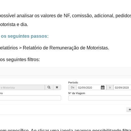
possível analisar os valores de NF, comissão, adicional, pedidos
torista e dia.
r os seguintes passos:
latórios > Relatório de Remuneração de Motoristas.
s seguintes filtros:
em específico. Ao clicar uma janela aparece possibilitando fil