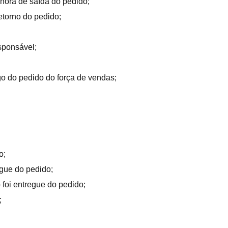
 hora de saída do pedido;
etorno do pedido;
sponsável;
o do pedido do força de vendas;
o;
regue do pedido;
o foi entregue do pedido;
;