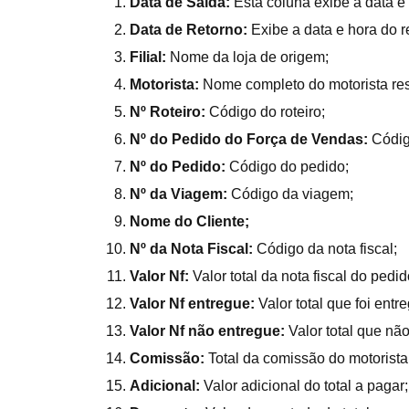
Data de Saída:
Esta coluna exibe a data e
Data de Retorno:
Exibe a data e hora do r
Filial:
Nome da loja de origem;
Motorista:
Nome completo do motorista re
Nº Roteiro:
Código do roteiro;
Nº do Pedido do Força de Vendas:
Códig
Nº do Pedido:
Código do pedido;
Nº da Viagem:
Código da viagem;
Nome do Cliente;
Nº da Nota Fiscal:
Código da nota fiscal;
Valor Nf:
Valor total da nota fiscal do pedid
Valor Nf entregue:
Valor total que foi ent
Valor Nf não entregue:
Valor total que nã
Comissão:
Total da comissão do motorista
Adicional:
Valor adicional do total a pagar;