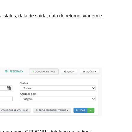
, status, data de saída, data de retorno, viagem e
trar por nome, CPF/CNPJ, telefone ou código;