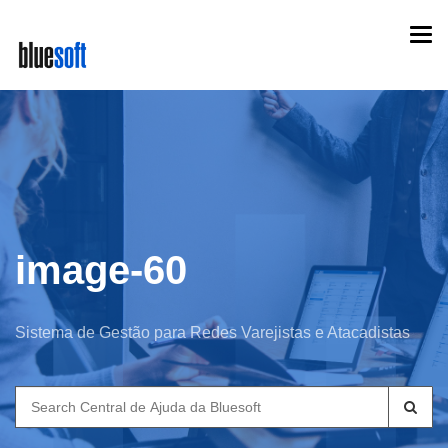
Skip
Togg
to
navi
main
content
image-60
Sistema de Gestão para Redes Varejistas e Atacadistas
Search
for: