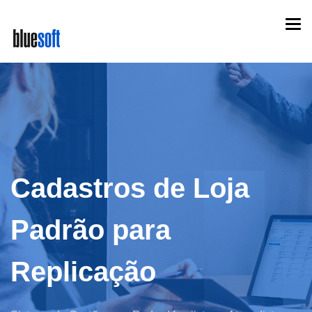
Skip
Togg
to
navi
main
content
Cadastros de Loja
Padrão para
Replicação