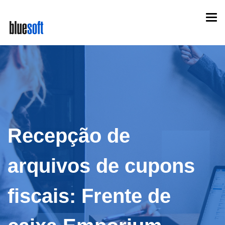
Skip
Togg
to
navi
main
content
Recepção de
arquivos de cupons
fiscais: Frente de