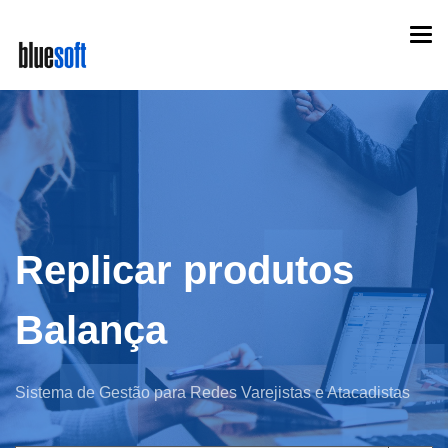
Skip
Togg
to
navi
main
content
Replicar produtos
Balança
Sistema de Gestão para Redes Varejistas e Atacadistas