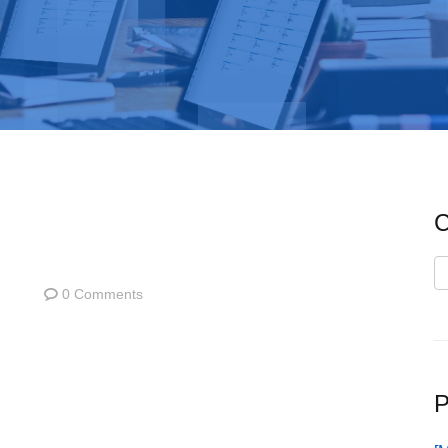
C
C
0 Comments
P