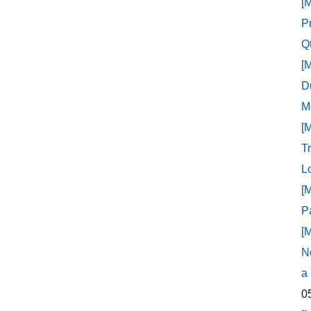
[
P
Q
[
D
M
[
T
L
[
P
[
N
a
0