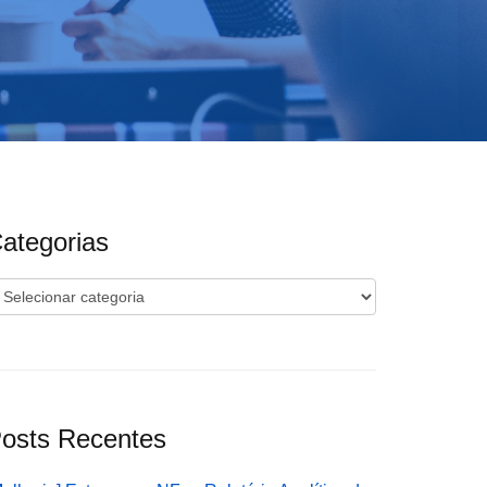
ategorias
ategorias
osts Recentes