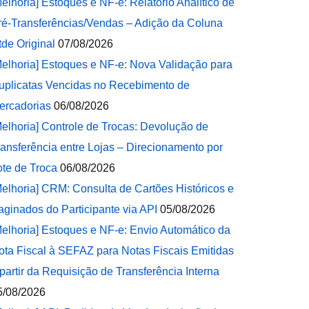
Melhoria] Estoques e NF-e: Relatório Analítico de
ré-Transferências/Vendas – Adição da Coluna
tde Original
07/08/2026
Melhoria] Estoques e NF-e: Nova Validação para
uplicatas Vencidas no Recebimento de
ercadorias
06/08/2026
Melhoria] Controle de Trocas: Devolução de
ransferência entre Lojas – Direcionamento por
ote de Troca
06/08/2026
Melhoria] CRM: Consulta de Cartões Históricos e
aginados do Participante via API
05/08/2026
Melhoria] Estoques e NF-e: Envio Automático da
ota Fiscal à SEFAZ para Notas Fiscais Emitidas
 partir da Requisição de Transferência Interna
5/08/2026