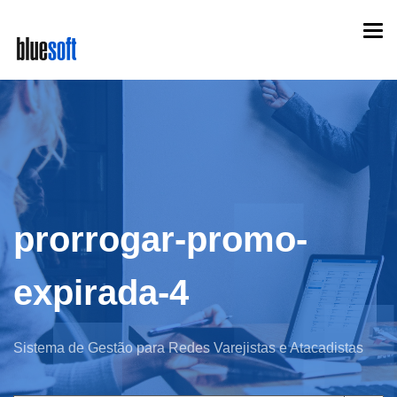
Skip
Togg
to
navi
main
content
prorrogar-promo-
expirada-4
Sistema de Gestão para Redes Varejistas e Atacadistas