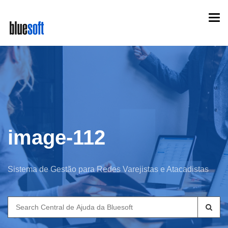
Skip
Togg
to
navi
main
content
image-112
Sistema de Gestão para Redes Varejistas e Atacadistas
Search
for: