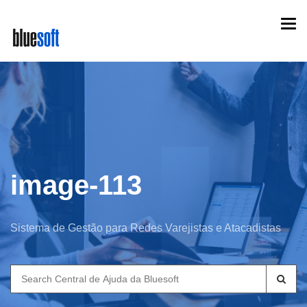
Skip
Togg
to
navi
main
content
image-113
Sistema de Gestão para Redes Varejistas e Atacadistas
Search
for: