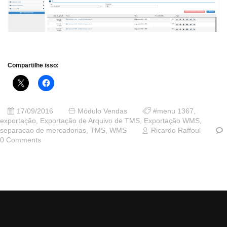
Compartilhe isso:
17/09/2016
Módulo Vendas
#menu 1367
,
exportação
,
Exportação de Arquivo de TMS
,
Exportação WMS
,
separacao de mercadorias
,
TMS
,
WMS
Ricardo Raffoul
0 Comments