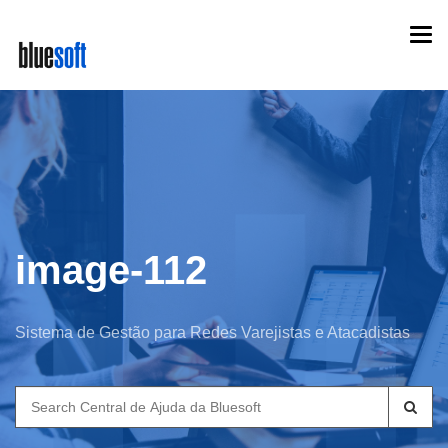
Skip
Togg
to
navi
main
content
image-112
Sistema de Gestão para Redes Varejistas e Atacadistas
Search
for: