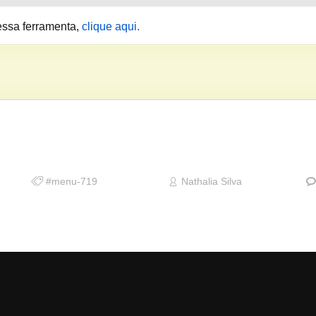
essa ferramenta,
clique aqui.
#menu-719
Nathalia Silva