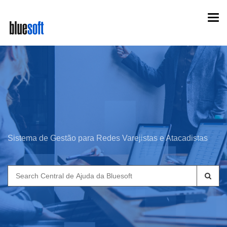
Skip
Togg
to
navi
main
content
Sistema de Gestão para Redes Varejistas e Atacadistas
Search
for: