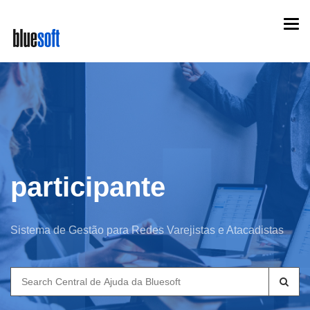
Skip
Togg
to
navi
main
content
participante
Sistema de Gestão para Redes Varejistas e Atacadistas
Search
for: