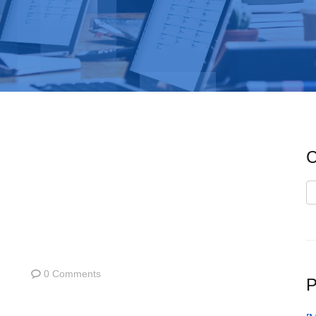
C
C
0 Comments
P