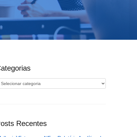
ategorias
ategorias
osts Recentes