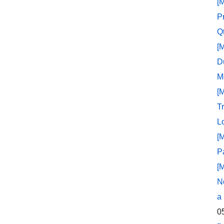
[
P
Q
[
D
M
[
T
L
[
P
[
N
a
0