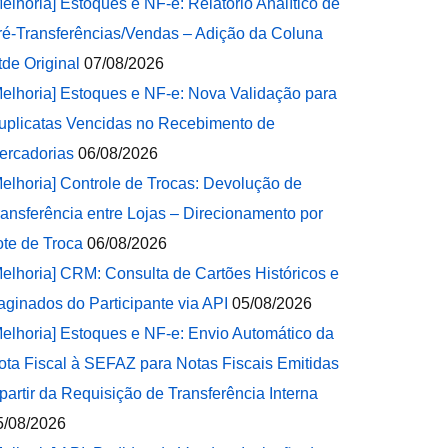
Melhoria] Estoques e NF-e: Relatório Analítico de
ré-Transferências/Vendas – Adição da Coluna
tde Original
07/08/2026
Melhoria] Estoques e NF-e: Nova Validação para
uplicatas Vencidas no Recebimento de
ercadorias
06/08/2026
Melhoria] Controle de Trocas: Devolução de
ransferência entre Lojas – Direcionamento por
ote de Troca
06/08/2026
Melhoria] CRM: Consulta de Cartões Históricos e
aginados do Participante via API
05/08/2026
Melhoria] Estoques e NF-e: Envio Automático da
ota Fiscal à SEFAZ para Notas Fiscais Emitidas
 partir da Requisição de Transferência Interna
5/08/2026