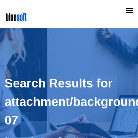
Skip
Togg
to
navi
main
content
Search Results for
attachment/backgroun
07