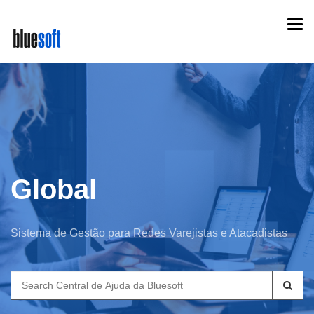
Skip
Togg
to
navi
main
content
Global
Sistema de Gestão para Redes Varejistas e Atacadistas
Search
for: