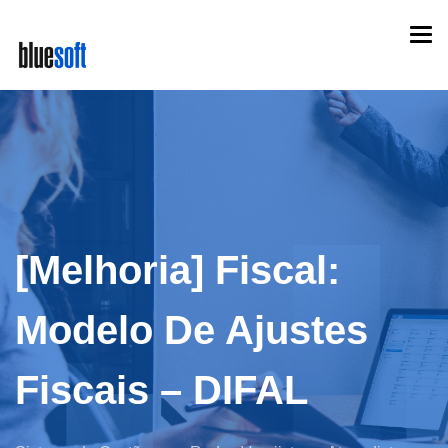
Skip
Togg
to
navi
main
content
[Melhoria] Fiscal:
Modelo De Ajustes
Fiscais – DIFAL