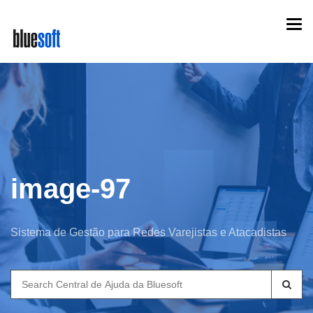
Skip
Togg
to
navi
main
content
image-97
Sistema de Gestão para Redes Varejistas e Atacadistas
Search
for: