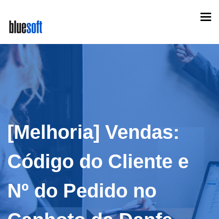
Skip
Togg
to
navi
main
content
[Melhoria] Vendas:
Código do Cliente e
Nº do Pedido no