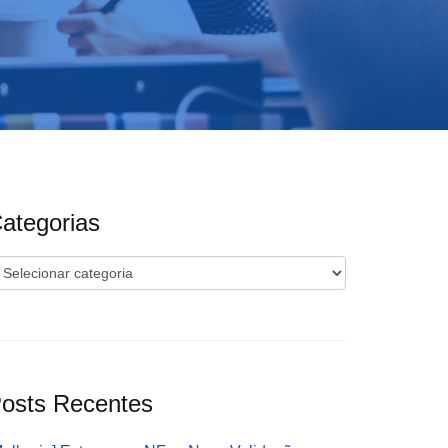
ategorias
ategorias
osts Recentes