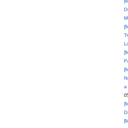
[
D
M
[
T
L
[
P
[
N
a
0
[
D
[