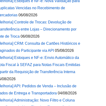
Melhoria] Estoques e NF-e: Nova Validação para
uplicatas Vencidas no Recebimento de
ercadorias
06/08/2026
Melhoria] Controle de Trocas: Devolução de
ransferência entre Lojas – Direcionamento por
ote de Troca
06/08/2026
Melhoria] CRM: Consulta de Cartões Históricos e
aginados do Participante via API
05/08/2026
Melhoria] Estoques e NF-e: Envio Automático da
ota Fiscal à SEFAZ para Notas Fiscais Emitidas
 partir da Requisição de Transferência Interna
5/08/2026
Melhoria] API: Pedidos de Venda – Inclusão de
ados de Entrega e Transportadora
04/08/2026
Melhoria] Administração: Novo Filtro e Coluna