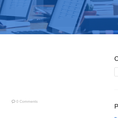
C
C
0 Comments
P