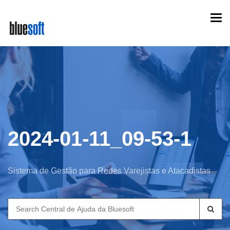
Skip
Togg
to
navi
main
content
2024-01-11_09-53-1
Sistema de Gestão para Redes Varejistas e Atacadistas
Search
for: