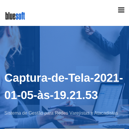
Skip
Togg
to
navi
main
content
Captura-de-Tela-2021-
01-05-às-19.21.53
Sistema de Gestão para Redes Varejistas e Atacadistas