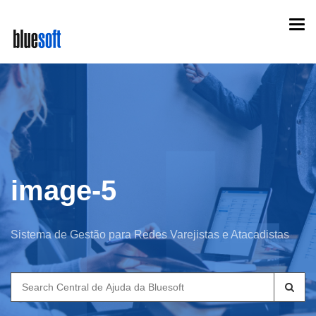
Skip
Togg
to
navi
main
content
image-5
Sistema de Gestão para Redes Varejistas e Atacadistas
Search
for: