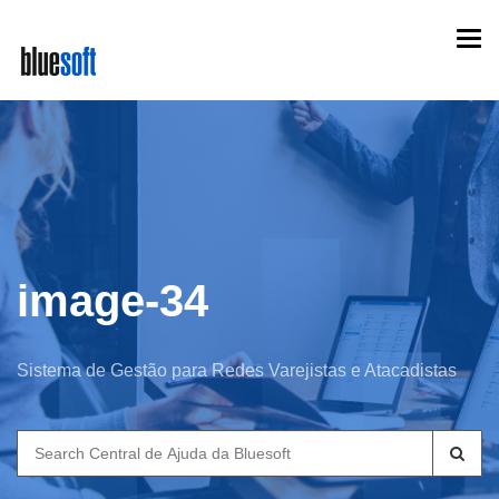
Skip
Togg
to
navi
main
content
image-34
Sistema de Gestão para Redes Varejistas e Atacadistas
Search
for: