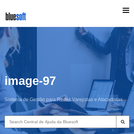
Skip
Togg
to
navi
main
content
image-97
Sistema de Gestão para Redes Varejistas e Atacadistas
Search
for: