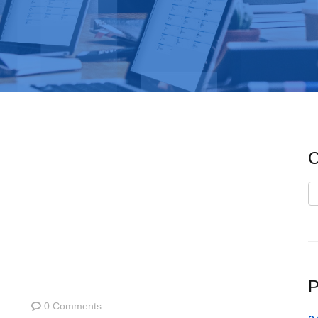
C
C
P
0 Comments