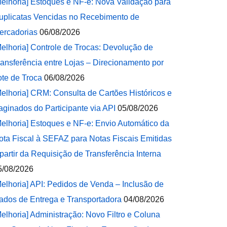
Melhoria] Estoques e NF-e: Nova Validação para
uplicatas Vencidas no Recebimento de
ercadorias
06/08/2026
Melhoria] Controle de Trocas: Devolução de
ransferência entre Lojas – Direcionamento por
ote de Troca
06/08/2026
Melhoria] CRM: Consulta de Cartões Históricos e
aginados do Participante via API
05/08/2026
Melhoria] Estoques e NF-e: Envio Automático da
ota Fiscal à SEFAZ para Notas Fiscais Emitidas
 partir da Requisição de Transferência Interna
5/08/2026
Melhoria] API: Pedidos de Venda – Inclusão de
ados de Entrega e Transportadora
04/08/2026
Melhoria] Administração: Novo Filtro e Coluna