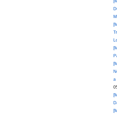
[
D
M
[
T
L
[
P
[
N
a
0
[
D
[