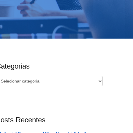
ategorias
ategorias
osts Recentes