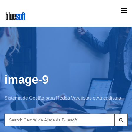
Skip
Togg
to
navi
main
content
image-9
Sistema de Gestão para Redes Varejistas e Atacadistas
Search
for: