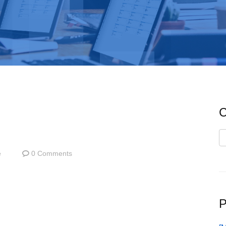
C
C
e
0 Comments
P