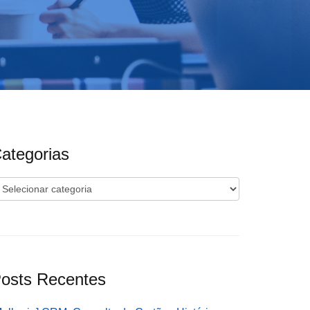
ategorias
ategorias
osts Recentes