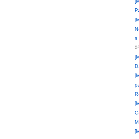
[
P
[
N
a
0
[
D
[
p
R
[
C
M
[