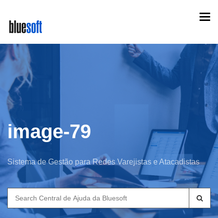
Skip
Togg
to
navi
main
content
image-79
Sistema de Gestão para Redes Varejistas e Atacadistas
Search
for: