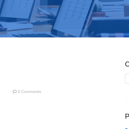
C
C
0 Comments
P