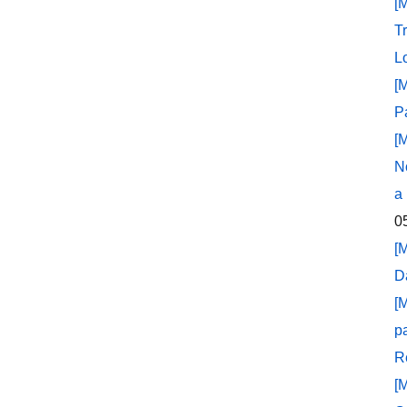
[
T
L
[
P
[
N
a
0
[
D
[
p
R
[