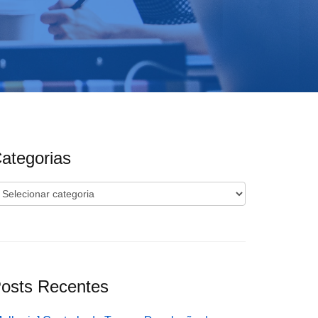
ategorias
ategorias
osts Recentes