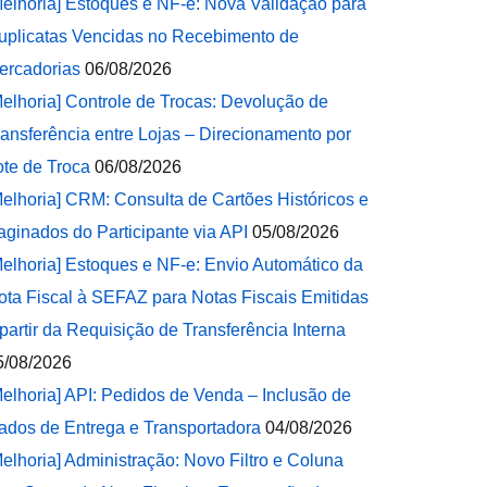
Melhoria] Estoques e NF-e: Nova Validação para
uplicatas Vencidas no Recebimento de
ercadorias
06/08/2026
Melhoria] Controle de Trocas: Devolução de
ransferência entre Lojas – Direcionamento por
ote de Troca
06/08/2026
Melhoria] CRM: Consulta de Cartões Históricos e
aginados do Participante via API
05/08/2026
Melhoria] Estoques e NF-e: Envio Automático da
ota Fiscal à SEFAZ para Notas Fiscais Emitidas
 partir da Requisição de Transferência Interna
5/08/2026
Melhoria] API: Pedidos de Venda – Inclusão de
ados de Entrega e Transportadora
04/08/2026
Melhoria] Administração: Novo Filtro e Coluna