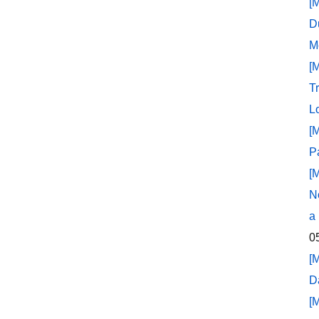
[
D
M
[
T
L
[
P
[
N
a
0
[
D
[