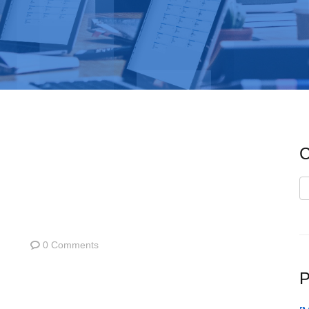
C
C
0 Comments
P