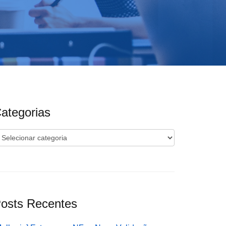
ategorias
ategorias
osts Recentes