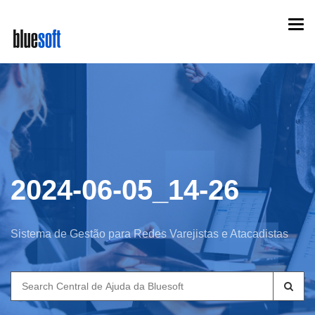
Skip
Togg
to
navi
main
content
2024-06-05_14-26
Sistema de Gestão para Redes Varejistas e Atacadistas
Search
for: