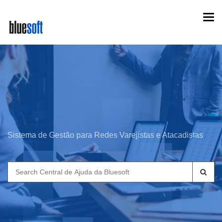
Skip
Togg
to
navi
main
content
Sistema de Gestão para Redes Varejistas e Atacadistas
Search
for: