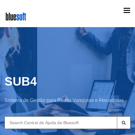
Skip
Togg
to
navi
main
content
SUB4
Sistema de Gestão para Redes Varejistas e Atacadistas
Search
for: