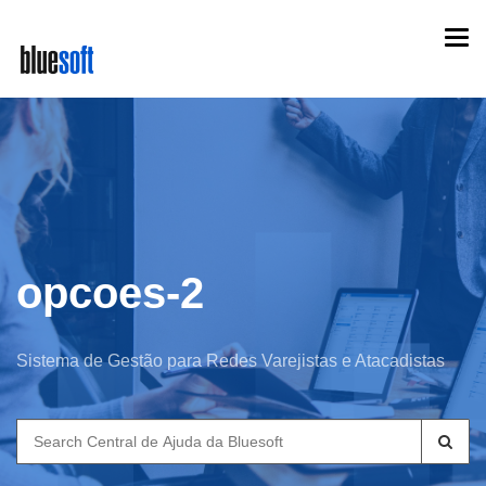
Skip
Togg
to
navi
main
content
opcoes-2
Sistema de Gestão para Redes Varejistas e Atacadistas
Search
for: