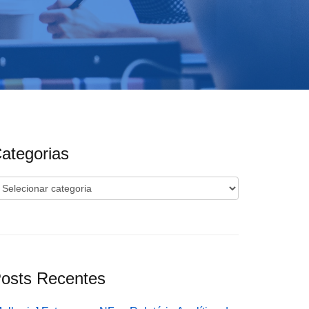
ategorias
ategorias
osts Recentes