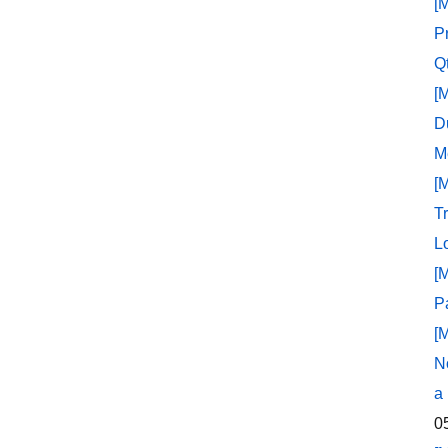
[
P
Q
[
D
M
[
T
L
[
P
[
N
a
0