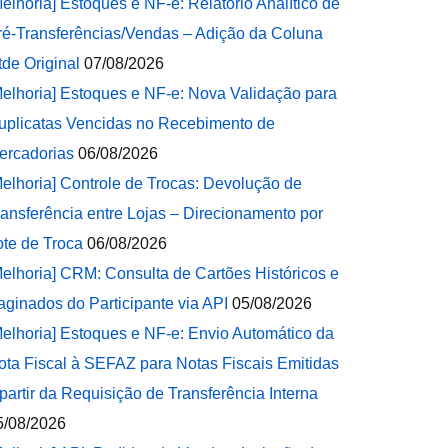
Melhoria] Estoques e NF-e: Relatório Analítico de
ré-Transferências/Vendas – Adição da Coluna
tde Original
07/08/2026
Melhoria] Estoques e NF-e: Nova Validação para
uplicatas Vencidas no Recebimento de
ercadorias
06/08/2026
Melhoria] Controle de Trocas: Devolução de
ransferência entre Lojas – Direcionamento por
ote de Troca
06/08/2026
Melhoria] CRM: Consulta de Cartões Históricos e
aginados do Participante via API
05/08/2026
Melhoria] Estoques e NF-e: Envio Automático da
ota Fiscal à SEFAZ para Notas Fiscais Emitidas
 partir da Requisição de Transferência Interna
5/08/2026