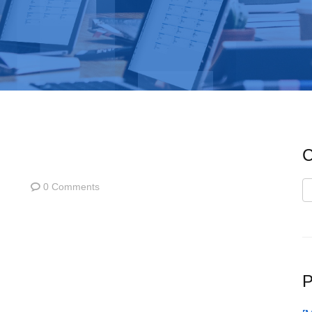
C
0 Comments
C
P