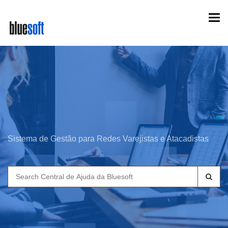
Skip
Togg
to
navi
main
content
Sistema de Gestão para Redes Varejistas e Atacadistas
Search
for: