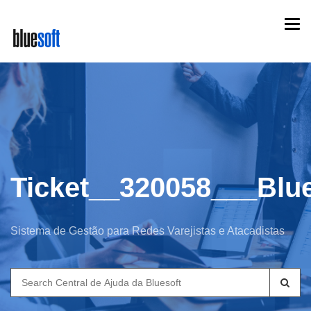
Skip
Togg
to
navi
main
content
Ticket__320058___Blue
Sistema de Gestão para Redes Varejistas e Atacadistas
Search
for: