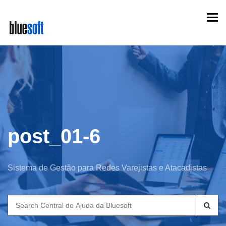
Skip
Togg
to
navi
main
content
post_01-6
Sistema de Gestão para Redes Varejistas e Atacadistas
Search
for: